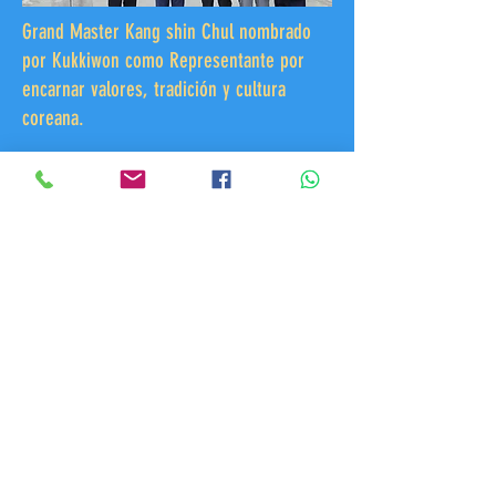
Grand Master Kang shin Chul nombrado
por Kukkiwon como Representante por
encarnar valores, tradición y cultura
coreana.