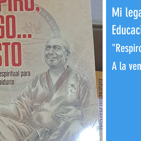
Mi leg
Educac
"Respiro
A la ven